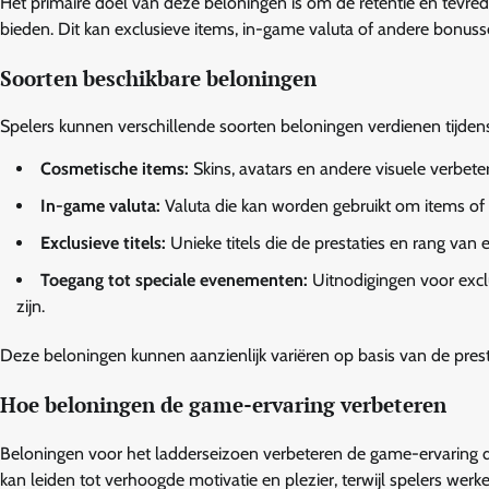
Het primaire doel van deze beloningen is om de retentie en tevre
bieden. Dit kan exclusieve items, in-game valuta of andere bonuss
Soorten beschikbare beloningen
Spelers kunnen verschillende soorten beloningen verdienen tijden
Cosmetische items:
Skins, avatars en andere visuele verbet
In-game valuta:
Valuta die kan worden gebruikt om items of 
Exclusieve titels:
Unieke titels die de prestaties en rang van 
Toegang tot speciale evenementen:
Uitnodigingen voor excl
zijn.
Deze beloningen kunnen aanzienlijk variëren op basis van de presta
Hoe beloningen de game-ervaring verbeteren
Beloningen voor het ladderseizoen verbeteren de game-ervaring do
kan leiden tot verhoogde motivatie en plezier, terwijl spelers we