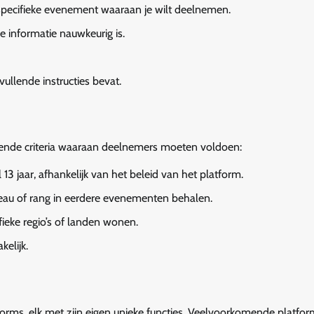
specifieke evenement waaraan je wilt deelnemen.
le informatie nauwkeurig is.
vullende instructies bevat.
ende criteria waaraan deelnemers moeten voldoen:
3 jaar, afhankelijk van het beleid van het platform.
au of rang in eerdere evenementen behalen.
eke regio’s of landen wonen.
kelijk.
s, elk met zijn eigen unieke functies. Veelvoorkomende platform