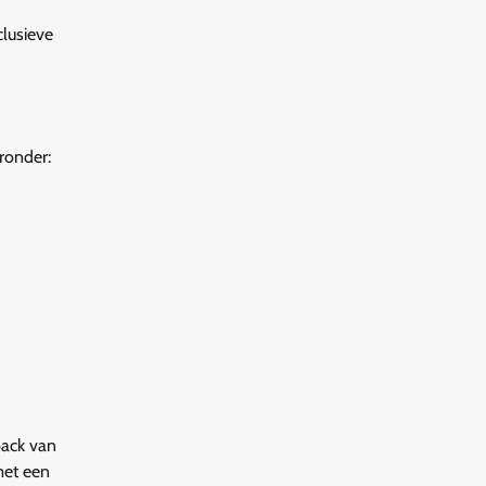
lusieve
ronder:
back van
met een