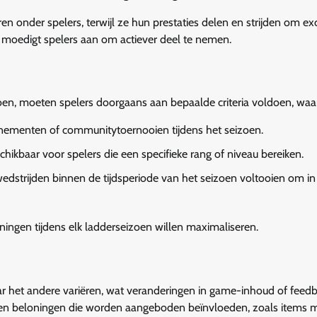
nder spelers, terwijl ze hun prestaties delen en strijden om exc
 moedigt spelers aan om actiever deel te nemen.
en, moeten spelers doorgaans aan bepaalde criteria voldoen, waa
ementen of communitytoernooien tijdens het seizoen.
ikbaar voor spelers die een specifieke rang of niveau bereiken.
dstrijden binnen de tijdsperiode van het seizoen voltooien om in
loningen tijdens elk ladderseizoen willen maximaliseren.
r het andere variëren, wat veranderingen in game-inhoud of feed
ten beloningen die worden aangeboden beïnvloeden, zoals items 