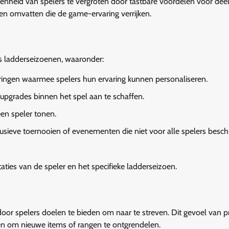
denheid van spelers te vergroten door tastbare voordelen voor de
en omvatten die de game-ervaring verrijken.
s ladderseizoenen, waaronder:
eringen waarmee spelers hun ervaring kunnen personaliseren.
upgrades binnen het spel aan te schaffen.
een speler tonen.
usieve toernooien of evenementen die niet voor alle spelers besch
ties van de speler en het specifieke ladderseizoen.
or spelers doelen te bieden om naar te streven. Dit gevoel van pr
rken om nieuwe items of rangen te ontgrendelen.