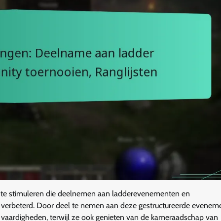
s te stimuleren die deelnemen aan ladderevenementen en
 verbeterd. Door deel te nemen aan deze gestructureerde evenem
n vaardigheden, terwijl ze ook genieten van de kameraadschap van