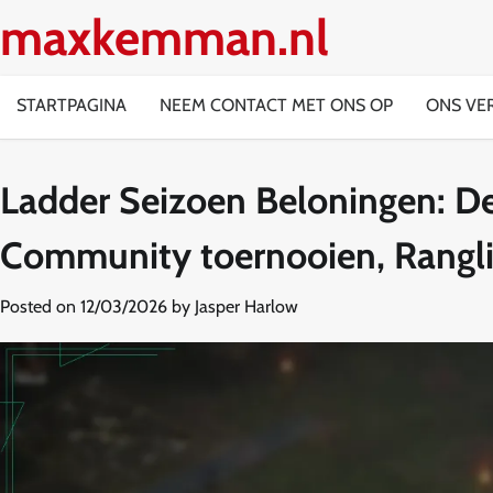
Skip
maxkemman.nl
to
content
STARTPAGINA
NEEM CONTACT MET ONS OP
ONS VE
Ladder Seizoen Beloningen: D
Community toernooien, Rangli
Posted on
12/03/2026
by
Jasper Harlow