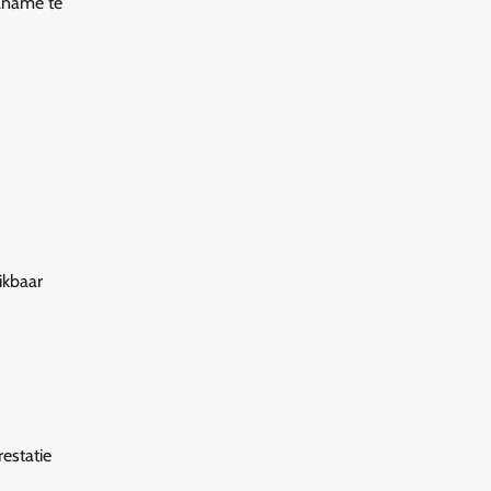
elname te
ikbaar
estatie