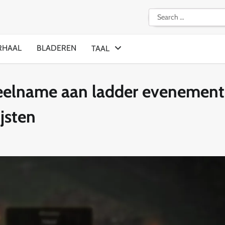
Search
for:
RHAAL
BLADEREN
TAAL
eelname aan ladder evenement
jsten