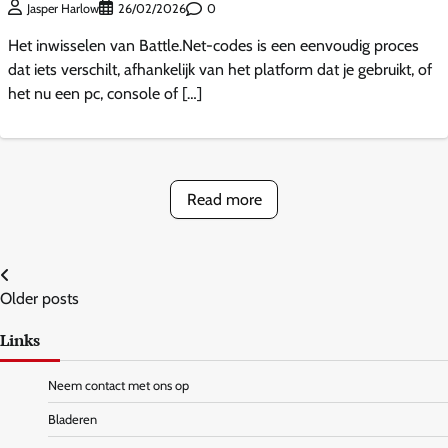
0
Jasper Harlow
26/02/2026
Het inwisselen van Battle.Net-codes is een eenvoudig proces
dat iets verschilt, afhankelijk van het platform dat je gebruikt, of
het nu een pc, console of […]
Read more
Posts
Older posts
navigation
Links
Neem contact met ons op
Bladeren