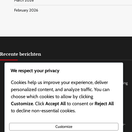
March 2026
February 2026
Recente berichten
Battle.Net Code Inwisseling: Promotiepakketten voor Diablo II:
We respect your privacy
Resurrected, Seizoensbeloningen, Exclusieve items
Cookies help us improve your experience, deliver
Ladder Seizoen Beloningen: Seizoensranglijsten, Topspelers, Erkenning
personalized content, and analyze traffic. You can
Ladder Seizoen Beloningen: Deelname aan ladder evenementen,
choose which cookies to allow by clicking
Community toernooien, Ranglijsten
Customize
. Click
Accept All
to consent or
Reject All
Ladder Seizoen Beloningen: Prestaties delen, Integratie van sociale
to decline non-essential cookies.
media, Gemeenschapsevenementen
Battle.Net Code Inwisseling: Codes inwisselen voor vrienden, Cadeau-
Customize
opties, Delen