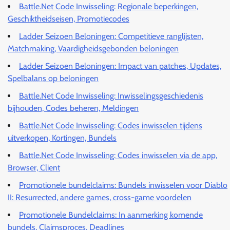
Battle.Net Code Inwisseling: Regionale beperkingen,
Geschiktheidseisen, Promotiecodes
Ladder Seizoen Beloningen: Competitieve ranglijsten,
Matchmaking, Vaardigheidsgebonden beloningen
Ladder Seizoen Beloningen: Impact van patches, Updates,
Spelbalans op beloningen
Battle.Net Code Inwisseling: Inwisselingsgeschiedenis
bijhouden, Codes beheren, Meldingen
Battle.Net Code Inwisseling: Codes inwisselen tijdens
uitverkopen, Kortingen, Bundels
Battle.Net Code Inwisseling: Codes inwisselen via de app,
Browser, Client
Promotionele bundelclaims: Bundels inwisselen voor Diablo
II: Resurrected, andere games, cross-game voordelen
Promotionele Bundelclaims: In aanmerking komende
bundels, Claimsproces, Deadlines