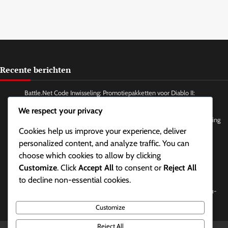
Recente berichten
Battle.Net Code Inwisseling: Promotiepakketten voor Diablo II:
Resurrected, Seizoensbeloningen, Exclusieve items
We respect your privacy
Ladder Seizoen Beloningen: Seizoensranglijsten, Topspelers, Erkenning
Cookies help us improve your experience, deliver
Ladder Seizoen Beloningen: Deelname aan ladder evenementen,
personalized content, and analyze traffic. You can
Community toernooien, Ranglijsten
choose which cookies to allow by clicking
Ladder Seizoen Beloningen: Prestaties delen, Integratie van sociale
Customize
. Click
Accept All
to consent or
Reject All
media, Gemeenschapsevenementen
to decline non-essential cookies.
Battle.Net Code Inwisseling: Codes inwisselen voor vrienden, Cadeau-
opties, Delen
Customize
Reject All