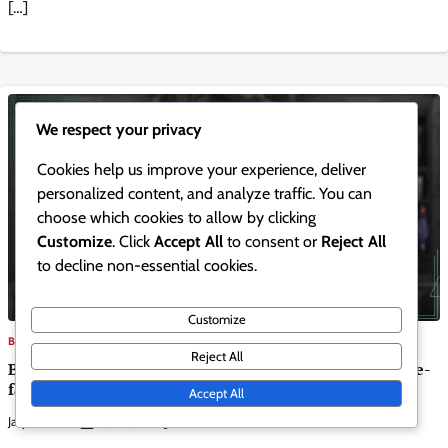
[…]
We respect your privacy
Cookies help us improve your experience, deliver
personalized content, and analyze traffic. You can
choose which cookies to allow by clicking
Customize
. Click
Accept All
to consent or
Reject All
to decline non-essential cookies.
Customize
BATTLE.NET CODE INWISSELING
Reject All
Battle.Net Code Inwisseling: Accountbeveiliging, Twee-
factor authenticatie, Herstelopties
Accept All
Jasper Harlow
0
13/02/2026