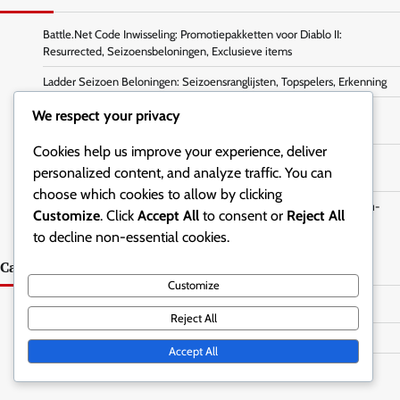
Battle.Net Code Inwisseling: Promotiepakketten voor Diablo II:
Resurrected, Seizoensbeloningen, Exclusieve items
Ladder Seizoen Beloningen: Seizoensranglijsten, Topspelers, Erkenning
Ladder Seizoen Beloningen: Deelname aan ladder evenementen,
We respect your privacy
Community toernooien, Ranglijsten
Cookies help us improve your experience, deliver
Ladder Seizoen Beloningen: Prestaties delen, Integratie van sociale
personalized content, and analyze traffic. You can
media, Gemeenschapsevenementen
choose which cookies to allow by clicking
Battle.Net Code Inwisseling: Codes inwisselen voor vrienden, Cadeau-
Customize
. Click
Accept All
to consent or
Reject All
opties, Delen
to decline non-essential cookies.
Categorieën
Customize
Battle.net Code Inwisseling
Reject All
Ladder Seizoen Beloningen
Accept All
Promotionele Bundel Claims