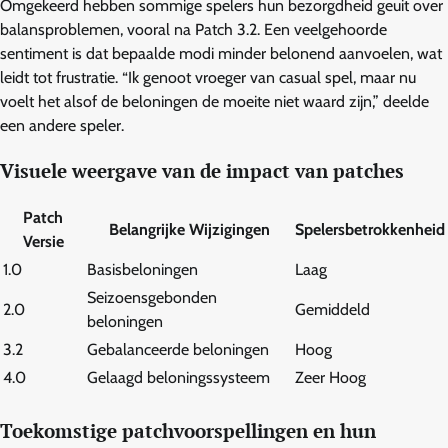
Omgekeerd hebben sommige spelers hun bezorgdheid geuit over
balansproblemen, vooral na Patch 3.2. Een veelgehoorde
sentiment is dat bepaalde modi minder belonend aanvoelen, wat
leidt tot frustratie. “Ik genoot vroeger van casual spel, maar nu
voelt het alsof de beloningen de moeite niet waard zijn,” deelde
een andere speler.
Visuele weergave van de impact van patches
Patch
Belangrijke Wijzigingen
Spelersbetrokkenheid
Versie
1.0
Basisbeloningen
Laag
Seizoensgebonden
2.0
Gemiddeld
beloningen
3.2
Gebalanceerde beloningen
Hoog
4.0
Gelaagd beloningssysteem
Zeer Hoog
Toekomstige patchvoorspellingen en hun