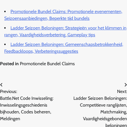
Promotionele Bundel Claims: Promotionele evenementen,
Seizoensaanbiedingen, Beperkte tijd bundels
Ladder Seizoen Beloningen: Strategieën voor het klimmen in
rangen, Vaardigheidsverbetering, Gameplay tips
Ladder Seizoen Beloningen: Gemeenschapsbetrokkenheid,
Feedbackloops, Verbeteringssuggesties
Posted in
Promotionele Bundel Claims
Post
Previous:
Next:
navigation
Battle.Net Code Inwisseling:
Ladder Seizoen Beloningen:
Inwisselingsgeschiedenis
Competitieve ranglijsten,
bijhouden, Codes beheren,
Matchmaking,
Meldingen
Vaardigheidsgebonden
beloningen