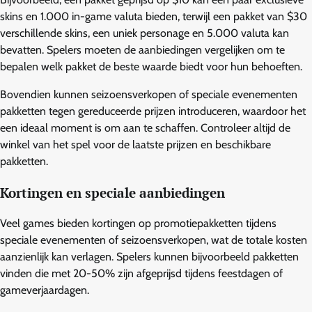
skins en 1.000 in-game valuta bieden, terwijl een pakket van $30
verschillende skins, een uniek personage en 5.000 valuta kan
bevatten. Spelers moeten de aanbiedingen vergelijken om te
bepalen welk pakket de beste waarde biedt voor hun behoeften.
Bovendien kunnen seizoensverkopen of speciale evenementen
pakketten tegen gereduceerde prijzen introduceren, waardoor het
een ideaal moment is om aan te schaffen. Controleer altijd de
winkel van het spel voor de laatste prijzen en beschikbare
pakketten.
Kortingen en speciale aanbiedingen
Veel games bieden kortingen op promotiepakketten tijdens
speciale evenementen of seizoensverkopen, wat de totale kosten
aanzienlijk kan verlagen. Spelers kunnen bijvoorbeeld pakketten
vinden die met 20-50% zijn afgeprijsd tijdens feestdagen of
gameverjaardagen.