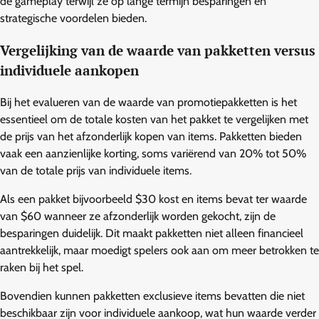
de gameplay terwijl ze op lange termijn besparingen en
strategische voordelen bieden.
Vergelijking van de waarde van pakketten versus
individuele aankopen
Bij het evalueren van de waarde van promotiepakketten is het
essentieel om de totale kosten van het pakket te vergelijken met
de prijs van het afzonderlijk kopen van items. Pakketten bieden
vaak een aanzienlijke korting, soms variërend van 20% tot 50%
van de totale prijs van individuele items.
Als een pakket bijvoorbeeld $30 kost en items bevat ter waarde
van $60 wanneer ze afzonderlijk worden gekocht, zijn de
besparingen duidelijk. Dit maakt pakketten niet alleen financieel
aantrekkelijk, maar moedigt spelers ook aan om meer betrokken te
raken bij het spel.
Bovendien kunnen pakketten exclusieve items bevatten die niet
beschikbaar zijn voor individuele aankoop, wat hun waarde verder