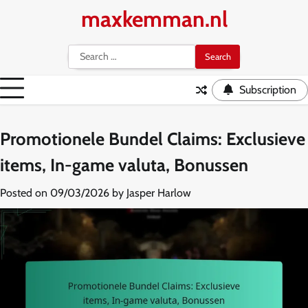
Skip
maxkemman.nl
to
content
Search
for:
Subscription
Promotionele Bundel Claims: Exclusieve
items, In-game valuta, Bonussen
Posted on
09/03/2026
by
Jasper Harlow