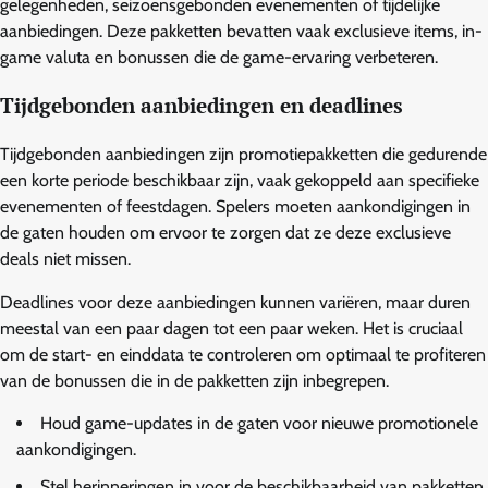
gelegenheden, seizoensgebonden evenementen of tijdelijke
aanbiedingen. Deze pakketten bevatten vaak exclusieve items, in-
game valuta en bonussen die de game-ervaring verbeteren.
Tijdgebonden aanbiedingen en deadlines
Tijdgebonden aanbiedingen zijn promotiepakketten die gedurende
een korte periode beschikbaar zijn, vaak gekoppeld aan specifieke
evenementen of feestdagen. Spelers moeten aankondigingen in
de gaten houden om ervoor te zorgen dat ze deze exclusieve
deals niet missen.
Deadlines voor deze aanbiedingen kunnen variëren, maar duren
meestal van een paar dagen tot een paar weken. Het is cruciaal
om de start- en einddata te controleren om optimaal te profiteren
van de bonussen die in de pakketten zijn inbegrepen.
Houd game-updates in de gaten voor nieuwe promotionele
aankondigingen.
Stel herinneringen in voor de beschikbaarheid van pakketten