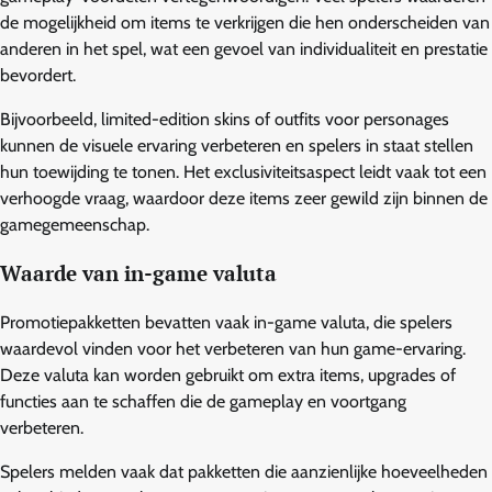
de mogelijkheid om items te verkrijgen die hen onderscheiden van
anderen in het spel, wat een gevoel van individualiteit en prestatie
bevordert.
Bijvoorbeeld, limited-edition skins of outfits voor personages
kunnen de visuele ervaring verbeteren en spelers in staat stellen
hun toewijding te tonen. Het exclusiviteitsaspect leidt vaak tot een
verhoogde vraag, waardoor deze items zeer gewild zijn binnen de
gamegemeenschap.
Waarde van in-game valuta
Promotiepakketten bevatten vaak in-game valuta, die spelers
waardevol vinden voor het verbeteren van hun game-ervaring.
Deze valuta kan worden gebruikt om extra items, upgrades of
functies aan te schaffen die de gameplay en voortgang
verbeteren.
Spelers melden vaak dat pakketten die aanzienlijke hoeveelheden