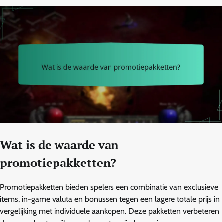
Wat is de waarde van
promotiepakketten?
Promotiepakketten bieden spelers een combinatie van exclusieve
items, in-game valuta en bonussen tegen een lagere totale prijs in
vergelijking met individuele aankopen. Deze pakketten verbeteren