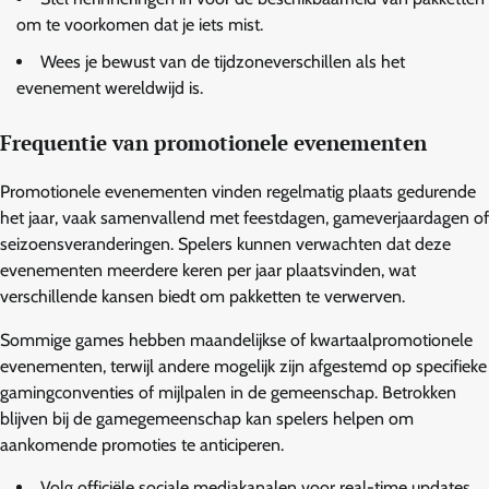
om te voorkomen dat je iets mist.
Wees je bewust van de tijdzoneverschillen als het
evenement wereldwijd is.
Frequentie van promotionele evenementen
Promotionele evenementen vinden regelmatig plaats gedurende
het jaar, vaak samenvallend met feestdagen, gameverjaardagen of
seizoensveranderingen. Spelers kunnen verwachten dat deze
evenementen meerdere keren per jaar plaatsvinden, wat
verschillende kansen biedt om pakketten te verwerven.
Sommige games hebben maandelijkse of kwartaalpromotionele
evenementen, terwijl andere mogelijk zijn afgestemd op specifieke
gamingconventies of mijlpalen in de gemeenschap. Betrokken
blijven bij de gamegemeenschap kan spelers helpen om
aankomende promoties te anticiperen.
Volg officiële sociale mediakanalen voor real-time updates.