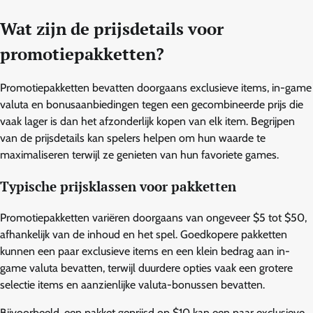
Wat zijn de prijsdetails voor
promotiepakketten?
Promotiepakketten bevatten doorgaans exclusieve items, in-game
valuta en bonusaanbiedingen tegen een gecombineerde prijs die
vaak lager is dan het afzonderlijk kopen van elk item. Begrijpen
van de prijsdetails kan spelers helpen om hun waarde te
maximaliseren terwijl ze genieten van hun favoriete games.
Typische prijsklassen voor pakketten
Promotiepakketten variëren doorgaans van ongeveer $5 tot $50,
afhankelijk van de inhoud en het spel. Goedkopere pakketten
kunnen een paar exclusieve items en een klein bedrag aan in-
game valuta bevatten, terwijl duurdere opties vaak een grotere
selectie items en aanzienlijke valuta-bonussen bevatten.
Bijvoorbeeld, een pakket geprijsd op $10 kan een paar exclusieve