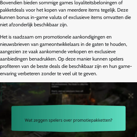
Bovendien bieden sommige games loyaliteitsbeloningen of
pakketdeals voor het kopen van meerdere items tegelijk. Deze
kunnen bonus in-game valuta of exclusieve items omvatten die
niet afzonderlijk beschikbaar zijn.
Het is raadzaam om promotionele aankondigingen en
nieuwsbrieven van gameontwikkelaars in de gaten te houden,
aangezien ze vaak aankomende verkopen en exclusieve
aanbiedingen benadrukken. Op deze manier kunnen spelers
profiteren van de beste deals die beschikbaar zijn en hun game-
ervaring verbeteren zonder te veel uit te geven.