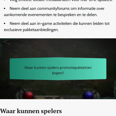
Neem deel aan communityforums om informatie over
aankomende evenementen te bespreken en te delen.
Neem deel aan in-game activiteiten die kunnen leiden tot
exclusieve pakketaanbiedingen.
Waar kunnen spelers