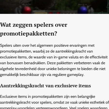
Wat zeggen spelers over
promotiepakketten?
Spelers uiten over het algemeen positieve ervaringen met
promotiepakketten, waarbij ze de aantrekkingskracht van
exclusieve items, de waarde van in-game valuta en de effectiviteit
van bonussen benadrukken. Deze pakketten verbeteren vaak de
algehele tevredenheid door unieke beloningen te bieden die niet
gemakkelijk beschikbaar zijn via reguliere gameplay.
Aantrekkingskracht van exclusieve items
Exclusieve items in promotiepakketten zijn een belangrijke
aantrekkingskracht voor spelers, omdat ze vaak unieke esthetiek of
gameplay-voordelen vertegenwoordigen. Veel spelers waarderen