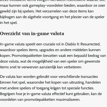
maar kunnen ook gameplay-voordelen bieden, waardoor ze zeer
gewild zijn bij spelers. Het verzamelen van deze items kan
bijdragen aan de algehele voortgang en het plezier van de speler
in het spel.
Overzicht van in-game valuta
In-game valuta speelt een cruciale rol in Diablo II: Resurrected,
waardoor spelers items, upgrades en andere middelen kunnen
kopen. Promotiepakketten bevatten vaak een bepaald bedrag van
deze valuta, wat de mogelijkheid van een speler om gewenste
items snel te verwerven aanzienlijk kan verbeteren.
De valuta kan worden gebruikt voor verschillende transacties
binnen het spel, waaronder het kopen van uitrusting, handelen
met andere spelers of toegang krijgen tot speciale functies.
Begrijpen hoe je in-game valuta effectief kunt gebruiken, kan de
voordelen van promotiepakketten maximaliseren.