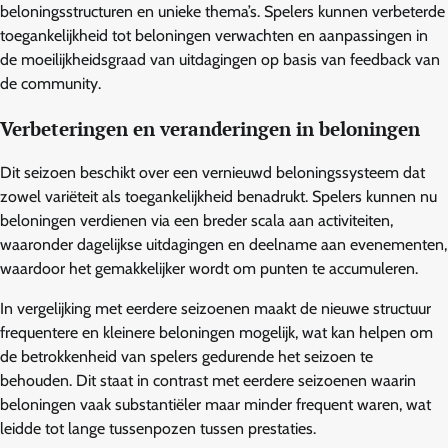
beloningsstructuren en unieke thema’s. Spelers kunnen verbeterde
toegankelijkheid tot beloningen verwachten en aanpassingen in
de moeilijkheidsgraad van uitdagingen op basis van feedback van
de community.
Verbeteringen en veranderingen in beloningen
Dit seizoen beschikt over een vernieuwd beloningssysteem dat
zowel variëteit als toegankelijkheid benadrukt. Spelers kunnen nu
beloningen verdienen via een breder scala aan activiteiten,
waaronder dagelijkse uitdagingen en deelname aan evenementen,
waardoor het gemakkelijker wordt om punten te accumuleren.
In vergelijking met eerdere seizoenen maakt de nieuwe structuur
frequentere en kleinere beloningen mogelijk, wat kan helpen om
de betrokkenheid van spelers gedurende het seizoen te
behouden. Dit staat in contrast met eerdere seizoenen waarin
beloningen vaak substantiëler maar minder frequent waren, wat
leidde tot lange tussenpozen tussen prestaties.