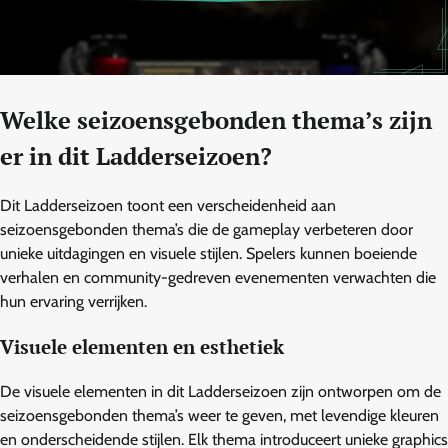
Welke seizoensgebonden thema’s zijn
er in dit Ladderseizoen?
Dit Ladderseizoen toont een verscheidenheid aan
seizoensgebonden thema’s die de gameplay verbeteren door
unieke uitdagingen en visuele stijlen. Spelers kunnen boeiende
verhalen en community-gedreven evenementen verwachten die
hun ervaring verrijken.
Visuele elementen en esthetiek
De visuele elementen in dit Ladderseizoen zijn ontworpen om de
seizoensgebonden thema’s weer te geven, met levendige kleuren
en onderscheidende stijlen. Elk thema introduceert unieke graphics