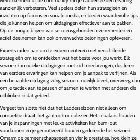
Betrokkenheid bij de community kan je Ladderseizoen ervaring
aanzienlijk verbeteren. Veel spelers delen hun strategieën en
inzichten op forums en sociale media, en bieden waardevolle tips
die je kunnen helpen om uitdagingen effectiever aan te pakken.
Op de hoogte blijven van seizoensgebonden evenementen en
actief deelnemen kan ook onverwachte beloningen opleveren.
Experts raden aan om te experimenteren met verschillende
strategieën om te ontdekken wat het beste voor jou werkt. Elk
seizoen kan unieke uitdagingen met zich meebrengen, dus leren
van eerdere ervaringen kan helpen om je aanpak te verfijnen. Als
een bepaalde uitdaging vorig seizoen moeilijk bleek, overweeg dan
om je tactiek aan te passen of samen te werken met anderen die
uitblinken in dat gebied.
Vergeet ten slotte niet dat het Ladderseizoen niet alleen om
competitie draait; het gaat ook om plezier. Het in balans houden
van je inspanningen met leuke activiteiten kan burn-out
voorkomen en je gemotiveerd houden gedurende het seizoen.
Omarm de gemeenschapsgeest en vier je prestaties, hoe klein ze