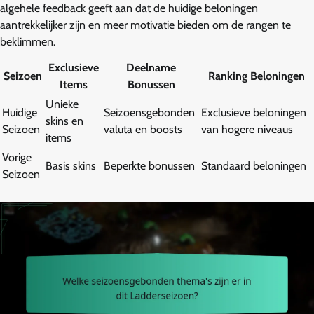
algehele feedback geeft aan dat de huidige beloningen
aantrekkelijker zijn en meer motivatie bieden om de rangen te
beklimmen.
Exclusieve
Deelname
Seizoen
Ranking Beloningen
Items
Bonussen
Unieke
Huidige
Seizoensgebonden
Exclusieve beloningen
skins en
Seizoen
valuta en boosts
van hogere niveaus
items
Vorige
Basis skins
Beperkte bonussen
Standaard beloningen
Seizoen