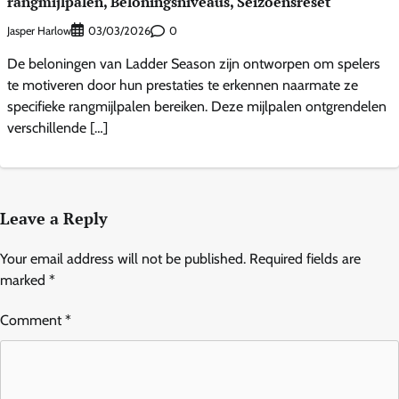
rangmijlpalen, Beloningsniveaus, Seizoensreset
Jasper Harlow
0
03/03/2026
De beloningen van Ladder Season zijn ontworpen om spelers
te motiveren door hun prestaties te erkennen naarmate ze
specifieke rangmijlpalen bereiken. Deze mijlpalen ontgrendelen
verschillende […]
Leave a Reply
Your email address will not be published.
Required fields are
marked
*
Comment
*