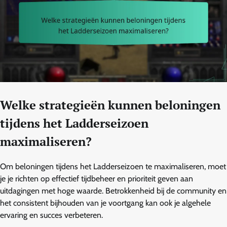
Welke strategieën kunnen beloningen
tijdens het Ladderseizoen
maximaliseren?
Om beloningen tijdens het Ladderseizoen te maximaliseren, moet
je je richten op effectief tijdbeheer en prioriteit geven aan
uitdagingen met hoge waarde. Betrokkenheid bij de community en
het consistent bijhouden van je voortgang kan ook je algehele
ervaring en succes verbeteren.