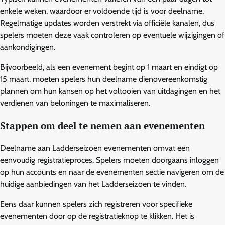
enkele weken, waardoor er voldoende tijd is voor deelname.
Regelmatige updates worden verstrekt via officiële kanalen, dus
spelers moeten deze vaak controleren op eventuele wijzigingen of
aankondigingen.
Bijvoorbeeld, als een evenement begint op 1 maart en eindigt op
15 maart, moeten spelers hun deelname dienovereenkomstig
plannen om hun kansen op het voltooien van uitdagingen en het
verdienen van beloningen te maximaliseren.
Stappen om deel te nemen aan evenementen
Deelname aan Ladderseizoen evenementen omvat een
eenvoudig registratieproces. Spelers moeten doorgaans inloggen
op hun accounts en naar de evenementen sectie navigeren om de
huidige aanbiedingen van het Ladderseizoen te vinden.
Eens daar kunnen spelers zich registreren voor specifieke
evenementen door op de registratieknop te klikken. Het is