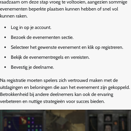
raadzaam om deze stap vroeg te voltooien, aangezien sommige
evenementen beperkte plaatsen kunnen hebben of snel vol
kunnen raken.
Log in op je account.
Bezoek de evenementen sectie.
Selecteer het gewenste evenement en klik op registreren.
Bekijk de evenementregels en vereisten.
Bevestig je deelname.
Na registratie moeten spelers zich vertrouwd maken met de
uitdagingen en beloningen die aan het evenement zijn gekoppeld.
Betrokkenheid bij andere deelnemers kan ook de ervaring
verbeteren en nuttige strategieën voor succes bieden.