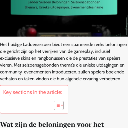
Het huidige Ladderseizoen biedt een spannende reeks beloningen
die gericht zijn op het verrijken van de gameplay, inclusief
exclusieve skins en rangbonussen die de prestaties van spelers
vieren. Met seizoensgebonden thema’s die unieke uitdagingen en
community-evenementen introduceren, zullen spelers boeiende
verhalen en taken vinden die hun algehele ervaring verbeteren.
Key sections in the article:
Wat zijn de beloningen voor het