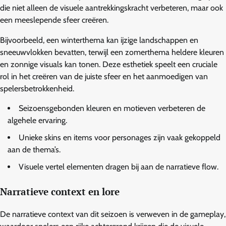
die niet alleen de visuele aantrekkingskracht verbeteren, maar ook
een meeslepende sfeer creëren.
Bijvoorbeeld, een winterthema kan ijzige landschappen en
sneeuwvlokken bevatten, terwijl een zomerthema heldere kleuren
en zonnige visuals kan tonen. Deze esthetiek speelt een cruciale
rol in het creëren van de juiste sfeer en het aanmoedigen van
spelersbetrokkenheid.
Seizoensgebonden kleuren en motieven verbeteren de
algehele ervaring.
Unieke skins en items voor personages zijn vaak gekoppeld
aan de thema’s.
Visuele vertel elementen dragen bij aan de narratieve flow.
Narratieve context en lore
De narratieve context van dit seizoen is verweven in de gameplay,