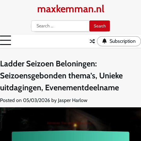
Skip
maxkemman.nl
to
content
Search
for:
Subscription
Ladder Seizoen Beloningen:
Seizoensgebonden thema’s, Unieke
uitdagingen, Evenementdeelname
Posted on
05/03/2026
by
Jasper Harlow