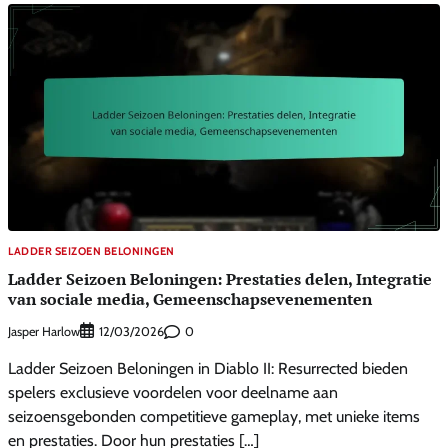
LADDER SEIZOEN BELONINGEN
Ladder Seizoen Beloningen: Prestaties delen, Integratie
van sociale media, Gemeenschapsevenementen
Jasper Harlow
0
12/03/2026
Ladder Seizoen Beloningen in Diablo II: Resurrected bieden
spelers exclusieve voordelen voor deelname aan
seizoensgebonden competitieve gameplay, met unieke items
en prestaties. Door hun prestaties […]