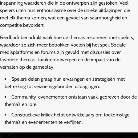
inspanning waarderen die in de ontwerpen zijn gestoken. Veel
spelers uiten hun enthousiasme over de unieke uitdagingen die
met elk thema komen, wat een gevoel van saamhorigheid en
competitie bevordert.
Feedback benadrukt vaak hoe de thema’s resoneren met spelers,
waardoor ze zich meer betrokken voelen bij het spel. Sociale
mediaplatforms en forums zijn gevuld met discussies over
favoriete thema’s, karakterontwerpen en de impact van de
verhalen op de gameplay.
Spelers delen graag hun ervaringen en strategieën met
betrekking tot seizoensgebonden uitdagingen.
Community-evenementen ontstaan vaak, gedreven door de
thema’s en lore.
Constructieve kritiek helpt ontwikkelaars om toekomstige
thema’s en evenementen te verfijnen.